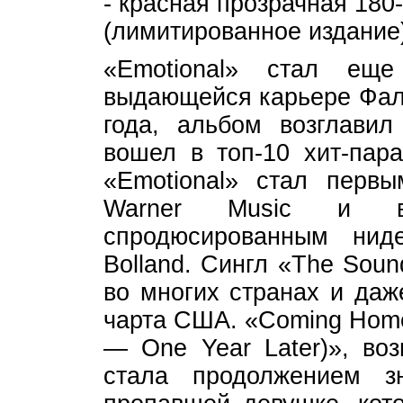
- красная прозрачная 18
(лимитированное издание
«Emotional» стал ещ
выдающейся карьере Фал
года, альбом возглави
вошел в топ-10 хит-пара
«Emotional» стал перв
Warner Music и в
спродюсированным нид
Bolland. Сингл «The Sou
во многих странах и даж
чарта США. «Coming Home 
— One Year Later)», воз
стала продолжением з