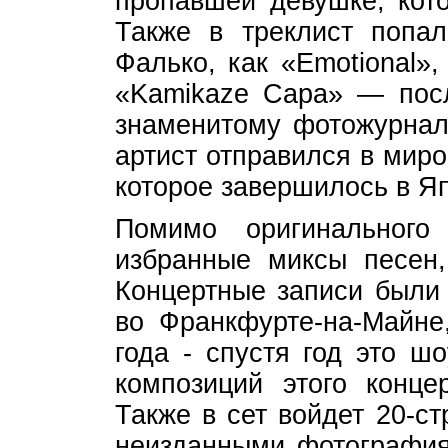
пропавшей девушке, кото
Также в треклист попал
Фалько, как «Emotional»,
«Kamikaze Capa» — посл
знаменитому фотожурнали
артист отправился в мир
которое завершилось в Я
Помимо оригинального
избранные миксы песен,
Концертные записи были
во Франкфурте-на-Майне
года - спустя год это ш
композиций этого конц
Также в сет войдет 20-с
неизданными фотография