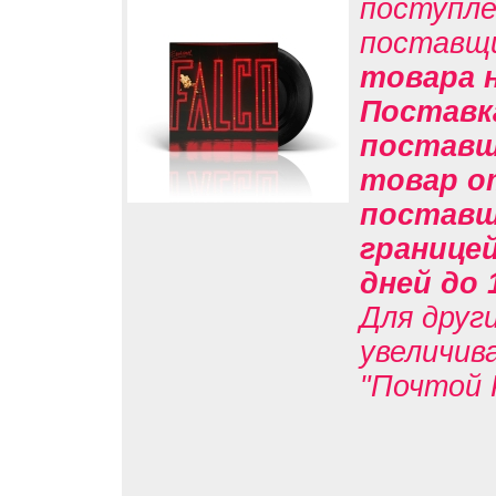
поступле
поставщ
товара н
Поставк
поставщи
товар о
поставщи
границе
дней до 
Для друг
увеличив
"Почтой 