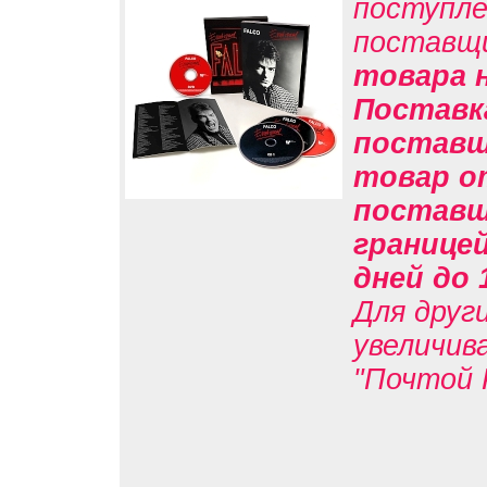
поступле
поставщ
товара н
Поставк
поставщи
товар о
поставщи
границе
дней до 
Для друг
увеличив
"Почтой 