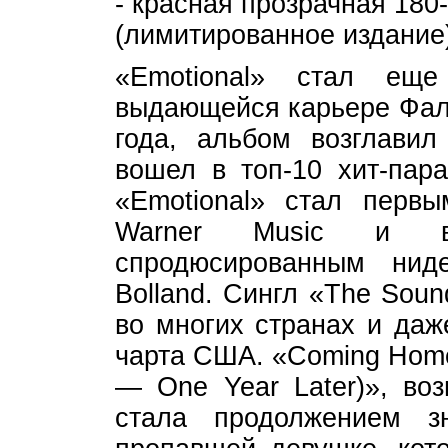
- красная прозрачная 18
(лимитированное издание
«Emotional» стал ещ
выдающейся карьере Фал
года, альбом возглави
вошел в топ-10 хит-пара
«Emotional» стал перв
Warner Music и в
спродюсированным нид
Bolland. Сингл «The Sou
во многих странах и даж
чарта США. «Coming Home 
— One Year Later)», воз
стала продолжением з