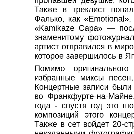
пропавшей девушке, кото
Также в треклист попал
Фалько, как «Emotional»,
«Kamikaze Capa» — посл
знаменитому фотожурнали
артист отправился в мир
которое завершилось в Я
Помимо оригинального
избранные миксы песен,
Концертные записи были
во Франкфурте-на-Майне
года - спустя год это ш
композиций этого конц
Также в сет войдет 20-с
неизданными фотография