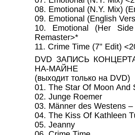
07. Emotional (N.Y. Mix) 
08. Emotional (N.Y. Mix) (
09. Emotional (English Ve
10. Emotional (Her Sid
Remaster>*
11. Crime Time (7" Edit) 
DVD ЗАПИСЬ КОНЦЕРТА
НА-МАЙНЕ
(выходит только на DVD)
01. The Star Of Moon And
02. Junge Roemer
03. Männer des Westens –
04. The Kiss Of Kathleen T
05. Jeanny
06. Crime Time