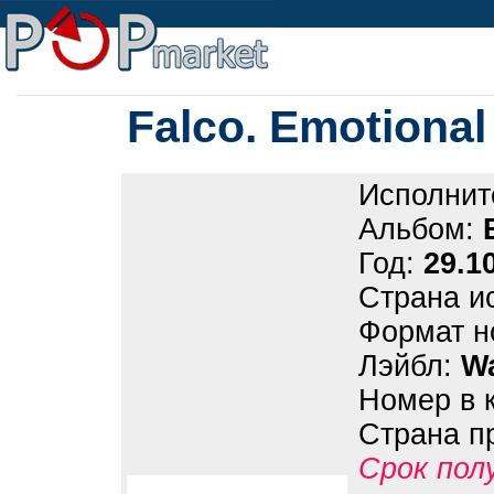
Falco. Emotiona
Исполнит
Альбом:
Год:
29.1
Страна и
Формат н
Лэйбл:
Wa
Номер в 
Страна п
Срок пол