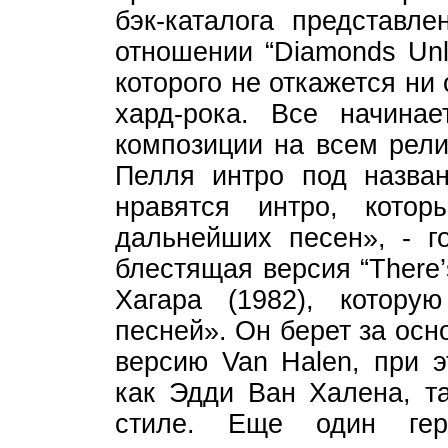
бэк-каталога представл
отношении “Diamonds Unl
которого не откажется н
хард-рока. Все начинае
композиции на всем рели
Пелля интро под назван
нравятся интро, кото
дальнейших песен», - г
блестящая версия “There
Хагара (1982), котору
песней». Он берет за осн
версию Van Halen, при э
как Эдди Ван Халена, т
стиле. Еще один гер