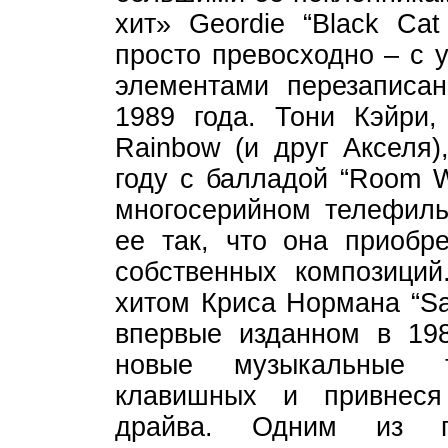
хит» Geordie “Black Ca
просто превосходно – с 
элементами перезаписа
1989 года. Тони Кэйри
Rainbow (и друг Акселя)
году с балладой “Room W
многосерийном телефиль
ее так, что она приобр
собственных композиций
хитом Криса Нормана “Sa
впервые изданном в 198
новые музыкальные т
клавишных и привнеся
драйва. Одним из г