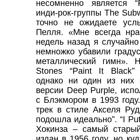
несомненно является “R
инди-рок-группы The Sub
точно не ожидаете усл
Пелля. «Мне всегда нра
недель назад я случайно
немножко убавили градус
металлический гимн». Н
Stones “Paint It Black
однако ни один из них 
версии Deep Purple, исп
с Блэкмором в 1993 году
трек в стиле Акселя Руд
подошла идеально”. “I Pu
Хокинза – самый стары
издан в 1956 году, но ку