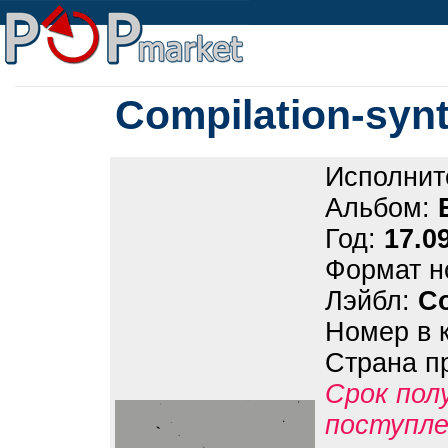
Compilation-synt
Исполнит
Альбом:
Год:
17.0
Формат н
Лэйбл:
C
Номер в 
Страна п
Срок пол
поступле