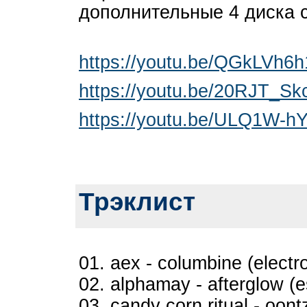
дополнительные 4 диска 
https://youtu.be/QGkLVh6
https://youtu.be/20RJT_Sk
https://youtu.be/ULQ1W-h
Трэклист
01. aex - columbine (electr
02. alphamay - afterglow (
03. candy corn ritual - oon