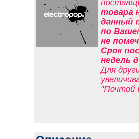
поставщ
товара н
данный 
по Вашем
не помеч
Срок пос
недель д
Для друг
увеличив
"Почтой 