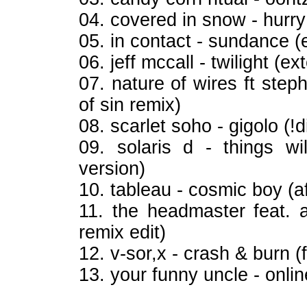
04. covered in snow - hurry
05. in contact - sundance (
06. jeff mccall - twilight (e
07. nature of wires ft ste
of sin remix)
08. scarlet soho - gigolo (!d
09. solaris d - things w
version)
10. tableau - cosmic boy (a
11. the headmaster feat. a
remix edit)
12. v-sor,x - crash & burn (f
13. your funny uncle - onli