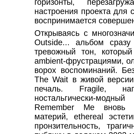
горизонты, перезагр
настроения проекта для 
воспринимается совершен
Открываясь с многозначи
Outside... альбом сразу
тревожный тон, которы
ambient-фрустрациями, о
ворох воспоминаний. Без
The Wait в живой версии
печаль. Fragile, на
ностальгически-модный
Remember Me вновь в
материй, ethereal эстет
пронзительность, траги