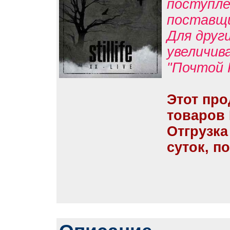
поступле
поставщ
Для друг
увеличив
"Почтой 
Этот про
товаров
Отгрузка
суток, п