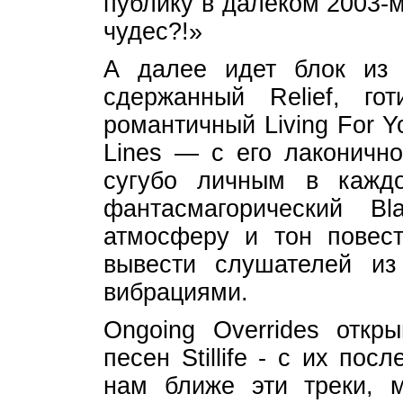
публику в далеком 2003-
чудес?!»
А далее идет блок из д
сдержанный Relief, гот
романтичный Living For Y
Lines — с его лаконично
сугубо личным в каждо
фантасмагорический B
атмосферу и тон повест
вывести слушателей из 
вибрациями.
Ongoing Overrides откр
песен Stillife - с их по
нам ближе эти треки, 