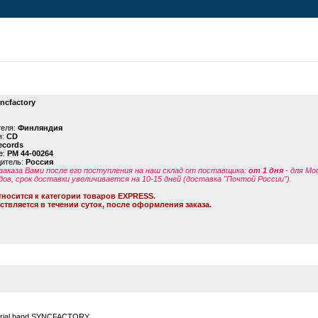
ncfactory
теля:
Финляндия
я:
CD
ecords
е:
PM 44-00264
дитель:
Россия
заказа Вами после его поступления на наш склад от поставщика
:
от 1 дня
- для Мо
дов, срок доставки увеличивается на 10-15 дней (доставка "Почтой России").
тносится к категории товаров EXPRESS.
ствляется в течении суток, после оформления заказа.
strial band SYNCFACTORY.