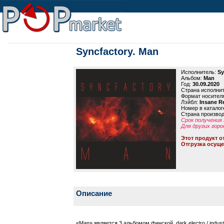
Syncfactory. Man
Исполнитель:
Sy
Альбом:
Man
Год:
30.09.2020
Страна исполни
Формат носител
Лэйбл:
Insane R
Номер в каталог
Страна произво
Срок получения 
Для других горо
Этот продукт о
Отгрузка осуще
Описание
«Man» является 3 альбомом финской dark electro / indu