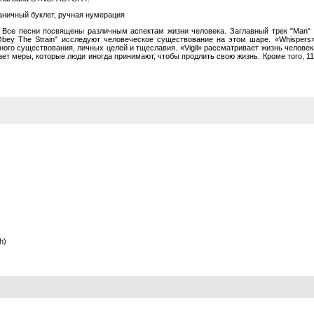
раничный буклет, ручная нумерация
 Все песни посвящены различным аспектам жизни человека. Заглавный трек "Man" 
 "Obey The Strain" исследуют человеческое существование на этом шаре. «Whispers
ого существования, личных целей и тщеславия. «Vigil» рассматривает жизнь челов
ает меры, которые люди иногда принимают, чтобы продлить свою жизнь. Кроме того, 
h)