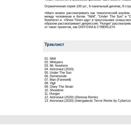
Ограниченная серия 100 шт., 6-панельный дигипак, 8-ст
«Man» можно рассматривать как тематический альбом.
между человеком и богом. "Nihil", "Under The Sun" и
Nowhere» и «Show Time» идут в треугольнике осмысленн
образом рассматривает депрессию. 'Hunger' рассматрив
от таких проектов, как DISTOXIA & CYBERLICH.
Трэклист
01. Nihil
02. Whispers
03. Mt. Nowhere
04. Astronaut (2020)
05. Under The Sun
06. Demimonde
07. Man (Farewell)
08. Vigil
09. Obey The Strain
10. Showtime
11. Hunger
12. Astronaut (2020) (Distoxia Remix)
13. Astronaut (2020) (Intergalactic Terror Remix by CyberLic