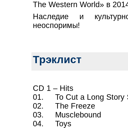
The Western World» в 2014
Наследие и культурн
неоспоримы!
Трэклист
CD 1 – Hits
01. To Cut a Long Sto
02. The Freeze
03. Musclebound
04. Toys