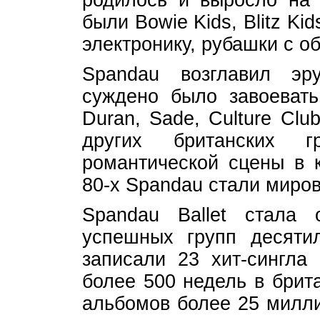
родилось и выросло на 
были Bowie Kids, Blitz K
электронику, рубашки с о
Spandau возглавил эр
суждено было завоеват
Duran, Sade, Culture Cl
других британских 
романтической сцены в 
80-х Spandau стали миро
Spandau Ballet стала
успешных групп десяти
записали 23 хит-сингла
более 500 недель в брит
альбомов более 25 милли