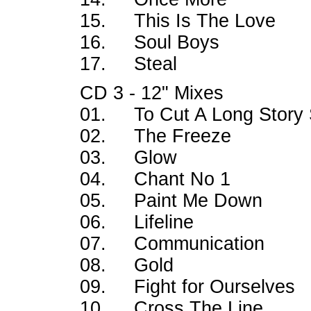
15. This Is The Lov
16. Soul Boys
17. Steal
CD 3 - 12" Mixes
01. To Cut A Long Sto
02. The Freeze
03. Glow
04. Chant No 1
05. Paint Me Dow
06. Lifeline
07. Communicati
08. Gold
09. Fight for Ourse
10. Cross The Lin