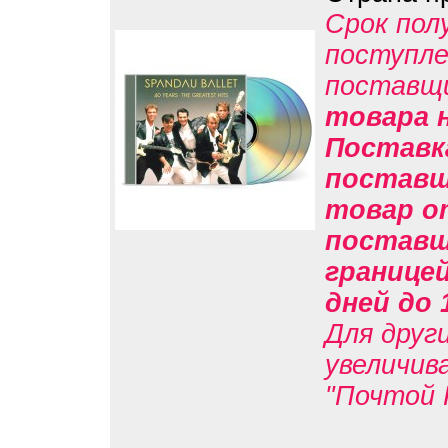
Срок пол
поступле
поставщ
товара н
Поставк
поставщи
товар о
поставщи
границе
дней до 
Для друг
увеличив
"Почтой 