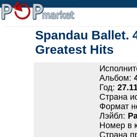
Spandau Ballet. 
Greatest Hits
Исполнит
Альбом:
Год:
27.1
Страна и
Формат н
Лэйбл:
Pa
Номер в 
Страна п