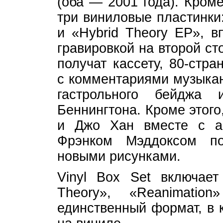
(оба — 2001 года). Кром
три виниловые пластинки:
и «Hybrid Theory EP», 
гравировкой на второй ст
получат кассету, 80-стр
с комментариями музыкан
гастрольного бейджа
Беннингтона. Кроме этог
и Джо Хан вместе с ар
Фрэнком Мэддоксом по
новыми рисунками.
Vinyl Box Set включает
Theory», «Reanimatio
единственный формат, в к