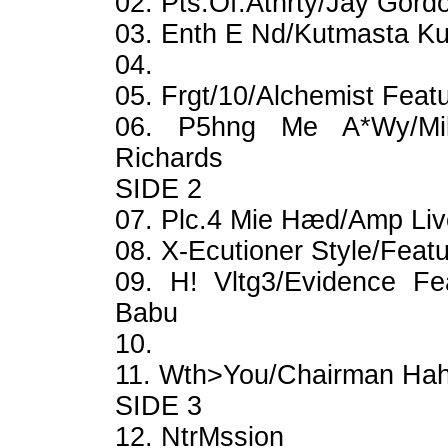
02. Pts.Of.Athrty/Jay Gord
03. Enth E Nd/Kutmasta Ku
04.
05. Frgt/10/Alchemist Featu
06. P5hng Me A*Wy/Mik
Richards
SIDE 2
07. Plc.4 Mie Hæd/Amp Liv
08. X-Ecutioner Style/Feat
09. H! Vltg3/Evidence F
Babu
10.
11. Wth>You/Chairman Hah
SIDE 3
12. NtrMssion