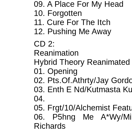
09. A Place For My Head
10. Forgotten
11. Cure For The Itch
12. Pushing Me Away
CD 2:
Reanimation
Hybrid Theory Reanimated
01. Opening
02. Pts.Of.Athrty/Jay Gord
03. Enth E Nd/Kutmasta Ku
04.
05. Frgt/10/Alchemist Featu
06. P5hng Me A*Wy/Mik
Richards