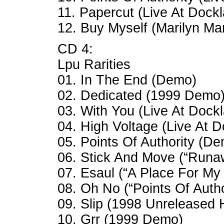
11. Papercut (Live At Dock
12. Buy Myself (Marilyn M
CD 4:
Lpu Rarities
01. In The End (Demo)
02. Dedicated (1999 Demo
03. With You (Live At Dock
04. High Voltage (Live At 
05. Points Of Authority (D
06. Stick And Move (“Run
07. Esaul (“A Place For M
08. Oh No (“Points Of Auth
09. Slip (1998 Unreleased
10. Grr (1999 Demo)