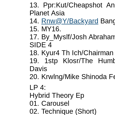
13. Ppr:Kut/Cheapshot A
Planet Asia
14.
Rnw@Y/Backyard
Bang
15. MY16.
17. By_Myslf/Josh Abraha
SIDE 4
18. Kyur4 Th Ich/Chairma
19. 1stp Klosr/The Humb
Davis
20. Krwlng/Mike Shinoda F
LP 4:
Hybrid Theory Ep
01. Carousel
02. Technique (Short)