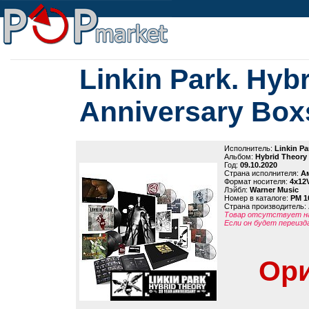
Linkin Park. Hyb
Anniversary Box
Исполнитель:
Linkin Pa
Альбом:
Hybrid Theory 
Год:
09.10.2020
Страна исполнителя:
А
Формат носителя:
4x12
Лэйбл:
Warner Music
Номер в каталоге:
PM 1
Страна производитель:
Товар отсутствует на
Если он будет переизд
Ори