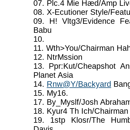
07. Plc.4 Mie Hæd/Amp Liv
08. X-Ecutioner Style/Feat
09. H! Vltg3/Evidence F
Babu
10.
11. Wth>You/Chairman Hah
12. NtrMssion
13. Ppr:Kut/Cheapshot A
Planet Asia
14.
Rnw@Y/Backyard
Bang
15. My16.
17. By_Myslf/Josh Abraha
18. Kyur4 Th Ich/Chairma
19. 1stp Klosr/The Humb
Davis