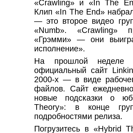
«Crawling» и «In The En
Клип «In The End» набра
— это второе видео гру
«Numb». «Crawling» 
«Грэмми» — они выигра
исполнение».
На прошлой неделе L
официальный сайт Linkin
2000-х — в виде рабоче
файлов. Сайт ежедневн
новые подсказки о юб
Theory»: в конце гру
подробностями релиза.
Погрузитесь в «Hybrid T