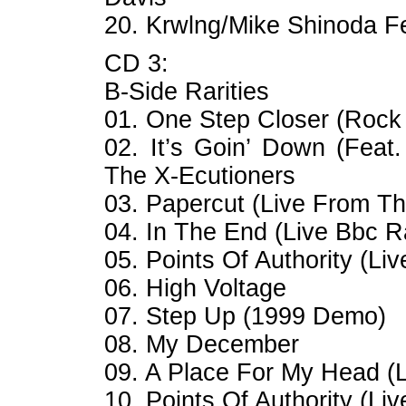
20. Krwlng/Mike Shinoda F
CD 3:
B-Side Rarities
01. One Step Closer (Rock
02. It’s Goin’ Down (Fea
The X-Ecutioners
03. Papercut (Live From T
04. In The End (Live Bbc 
05. Points Of Authority (L
06. High Voltage
07. Step Up (1999 Demo)
08. My December
09. A Place For My Head (
10. Points Of Authority (L