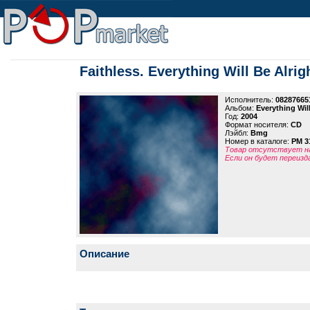
Faithless. Everything Will Be Alri
Исполнитель:
08287665
Альбом:
Everything Wil
Год:
2004
Формат носителя:
CD
Лэйбл:
Bmg
Номер в каталоге:
PM 3
Товар отсутствует на
Если он будет переизд
Описание