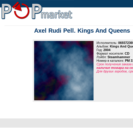
Axel Rudi Pell. Kings And Queens
Исполнитель:
06937236
Альбом:
Kings And Qu
Год:
2004
Формат носителя:
CD
Лэйбл:
Steamhammer
Номер в каталоге:
PM 3
Срок получения заказа
наличие товара на 
Для других городов, ср