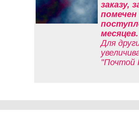
заказу, 
помечен 
поступле
месяцев
Для друг
увеличив
"Почтой 