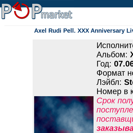
Axel Rudi Pell. XXX Anniversary Li
Исполнит
Альбом:
Год:
07.0
Формат н
Лэйбл:
S
Номер в 
Срок пол
поступле
поставщ
заказыв