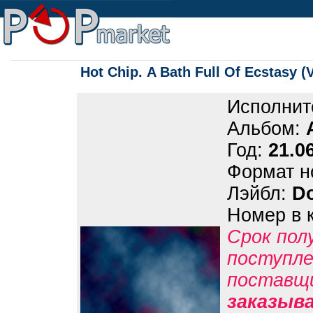
Hot Chip. A Bath Full Of Ecstasy (V
Исполнит
Альбом:
Год:
21.0
Формат н
Лэйбл:
D
Номер в 
Срок пол
поступле
поставщ
заказыв