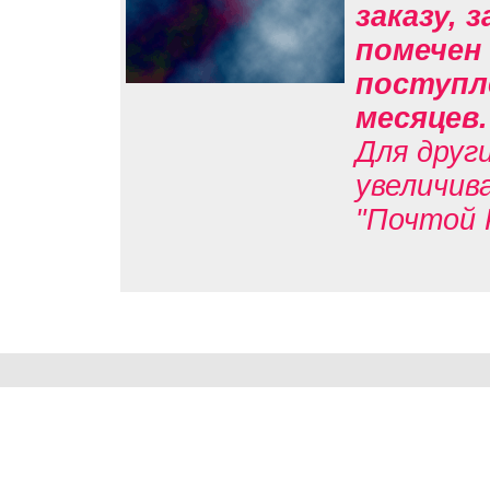
заказу, 
помечен 
поступле
месяцев
Для друг
увеличив
"Почтой 