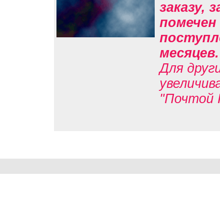
заказу, 
помечен 
поступле
месяцев
Для друг
увеличив
"Почтой 