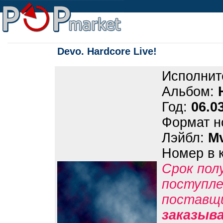
Devo. Hardcore Live!
Исполнит
Альбом:
Год:
06.0
Формат н
Лэйбл:
Mv
Номер в 
Срок пол
поступле
поставщ
заказыв