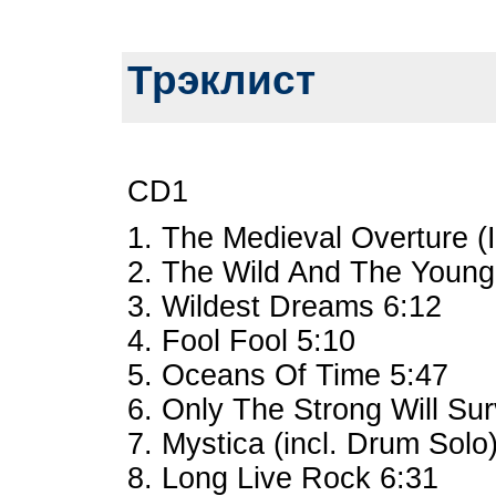
Трэклист
CD1
1. The Medieval Overture (
2. The Wild And The Youn
3. Wildest Dreams 6:12
4. Fool Fool 5:10
5. Oceans Of Time 5:47
6. Only The Strong Will Su
7. Mystica (incl. Drum Solo
8. Long Live Rock 6:31