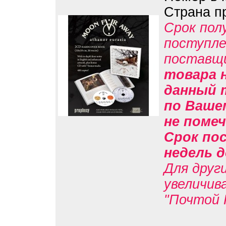
Страна п
Срок пол
поступле
поставщ
товара н
данный 
по Вашем
не помеч
Срок пос
недель д
Для друг
увеличив
"Почтой 