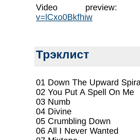
Video preview
v=lCxo0Bkfhiw
Трэклист
01 Down The Upward Spira
02 You Put A Spell On Me
03 Numb
04 Divine
05 Crumbling Down
06 All I Never Wanted