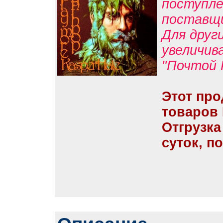
поступле
поставщ
Для друг
увеличив
"Почтой 
Этот про
товаров
Отгрузка
суток, п