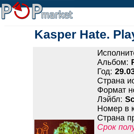
Kasper Hate. Pl
Исполнит
Альбом:
Год:
29.0
Страна и
Формат н
Лэйбл:
Sc
Номер в 
Страна п
Срок пол