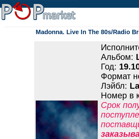
Madonna. Live In The 80s/Radio B
Исполнит
Альбом:
Год:
19.1
Формат н
Лэйбл:
La
Номер в 
Срок пол
поступле
поставщ
заказыв