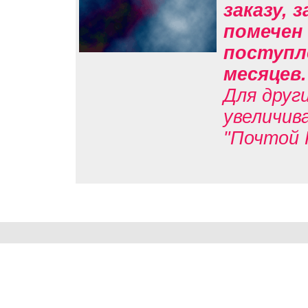
заказу, 
помечен 
поступле
месяцев
Для друг
увеличив
"Почтой 