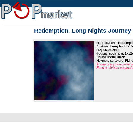
Redemption. Long Nights Journey 
Исполнитель:
Redempt
Альбом:
Long Nights J
Год:
06.07.2018
Формат носителя:
2x12V
Лэйбл:
Metal Blade
Номер в каталоге:
PM 4
Товар отсутствует на
Если он будет переизд