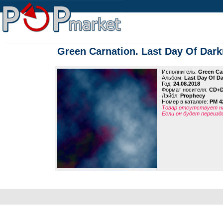
Green Carnation. Last Day Of Dar
Исполнитель:
Green Ca
Альбом:
Last Day Of D
Год:
24.08.2018
Формат носителя:
CD+
Лэйбл:
Prophecy
Номер в каталоге:
PM 4
Товар отсутствует на
Если он будет переизд