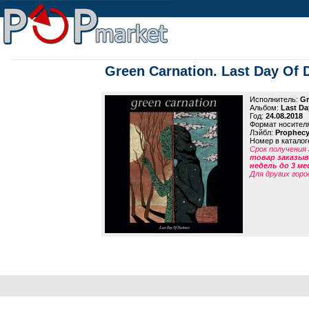
Green Carnation. Last Day Of
Исполнитель:
Gr
Альбом:
Last Da
Год:
24.08.2018
Формат носител
Лэйбл:
Prophec
Номер в каталог
Срок получения 
товар заказыва
недель до 3 ме
Для других горо