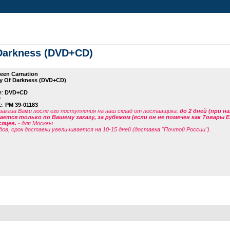
 Darkness (DVD+CD)
een Carnation
y Of Darkness (DVD+CD)
я:
DVD+CD
y
е:
PM 39-01183
заказа Вами после его поступления на наш склад от поставщика
:
до 2 дней (при н
ется только по Вашему заказу, за рубежом (если он не помечен как Товары 
сяцев.
- для Москвы.
дов, срок доставки увеличивается на 10-15 дней (доставка "Почтой России").