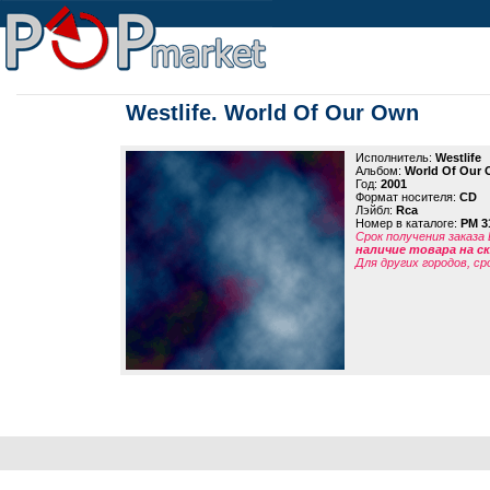
Westlife. World Of Our Own
Исполнитель:
Westlife
Альбом:
World Of Our
Год:
2001
Формат носителя:
CD
Лэйбл:
Rca
Номер в каталоге:
PM 3
Срок получения заказа
наличие товара на 
Для других городов, ср