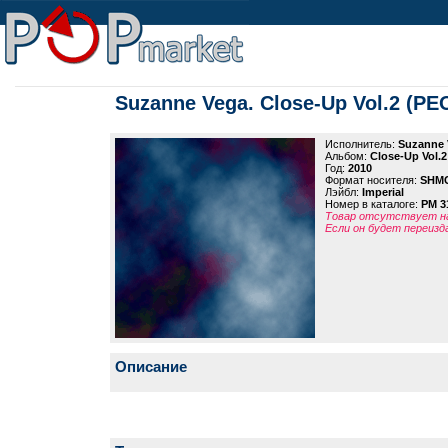
Suzanne Vega. Close-Up Vol.2 (PE
Исполнитель:
Suzanne 
Альбом:
Close-Up Vol.
Год:
2010
Формат носителя:
SHM
Лэйбл:
Imperial
Номер в каталоге:
PM 3
Товар отсутствует на
Если он будет переизд
Описание