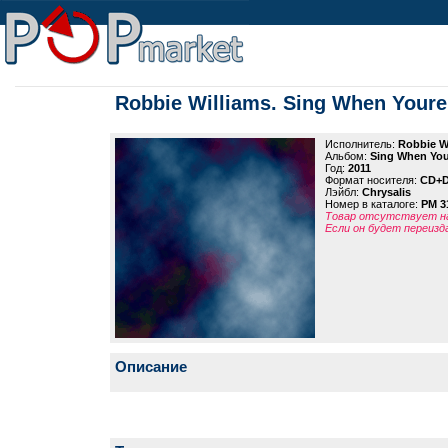
Robbie Williams. Sing When Youre
Исполнитель:
Robbie W
Альбом:
Sing When You
Год:
2011
Формат носителя:
CD+
Лэйбл:
Chrysalis
Номер в каталоге:
PM 3
Товар отсутствует на
Если он будет переизд
Описание