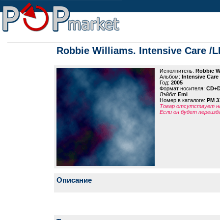
Robbie Williams. Intensive Care /L
Исполнитель:
Robbie W
Альбом:
Intensive Care
Год:
2005
Формат носителя:
CD+
Лэйбл:
Emi
Номер в каталоге:
PM 3
Товар отсутствует на
Если он будет переизд
Описание