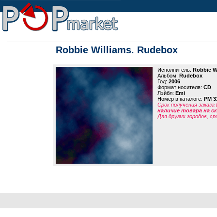
Robbie Williams. Rudebox
Исполнитель:
Robbie W
Альбом:
Rudebox
Год:
2006
Формат носителя:
CD
Лэйбл:
Emi
Номер в каталоге:
PM 3
Срок получения заказа
наличие товара на 
Для других городов, ср