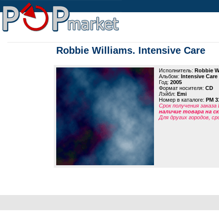
Robbie Williams. Intensive Care
Исполнитель:
Robbie W
Альбом:
Intensive Care
Год:
2005
Формат носителя:
CD
Лэйбл:
Emi
Номер в каталоге:
PM 3
Срок получения заказа
наличие товара на 
Для других городов, ср