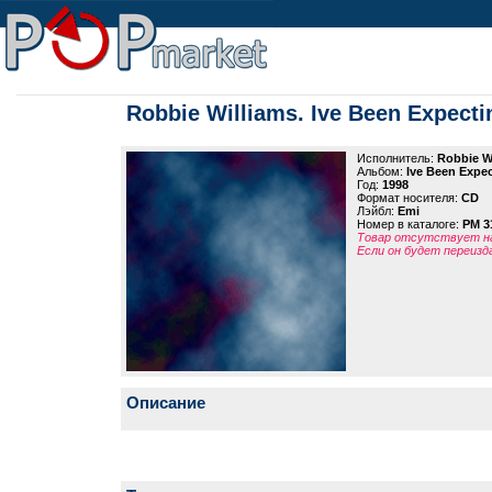
Robbie Williams. Ive Been Expecti
Исполнитель:
Robbie W
Альбом:
Ive Been Expe
Год:
1998
Формат носителя:
CD
Лэйбл:
Emi
Номер в каталоге:
PM 3
Товар отсутствует на
Если он будет переизд
Описание