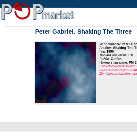
Peter Gabriel. Shaking The Three
Исполнитель:
Peter Gab
Альбом:
Shaking The T
Год:
1990
Формат носителя:
CD
Лэйбл:
Geffen
Номер в каталоге:
PM 3
Срок получения заказа
наличие товара на 
Для других городов, ср