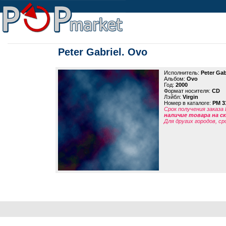
Peter Gabriel. Ovo
Исполнитель:
Peter Gab
Альбом:
Ovo
Год:
2000
Формат носителя:
CD
Лэйбл:
Virgin
Номер в каталоге:
PM 3
Срок получения заказа
наличие товара на 
Для других городов, ср