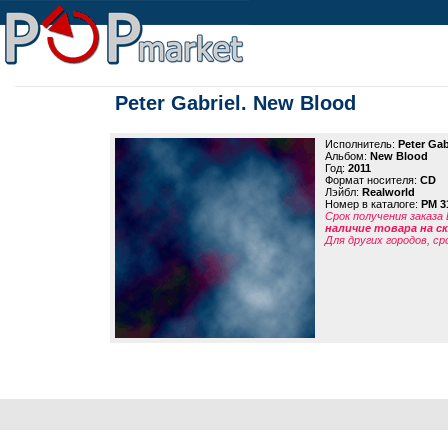
Peter Gabriel. New Blood
Исполнитель:
Peter Gab
Альбом:
New Blood
Год:
2011
Формат носителя:
CD
Лэйбл:
Realworld
Номер в каталоге:
PM 3
Срок получения заказа
наличие товара на 
Для других городов, ср