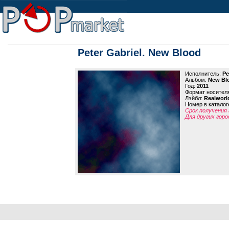
Peter Gabriel. New Blood
Исполнитель:
Pe
Альбом:
New Bl
Год:
2011
Формат носител
Лэйбл:
Realworl
Номер в каталог
Срок получения 
Для других горо