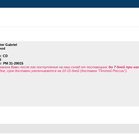
ter Gabriel
ood
я:
CD
d
е:
PM 31-29015
заказа Вами после его поступления на наш склад от поставщика
:
до 7 дней при н
дов, срок доставки увеличивается на 10-15 дней (доставка "Почтой России").