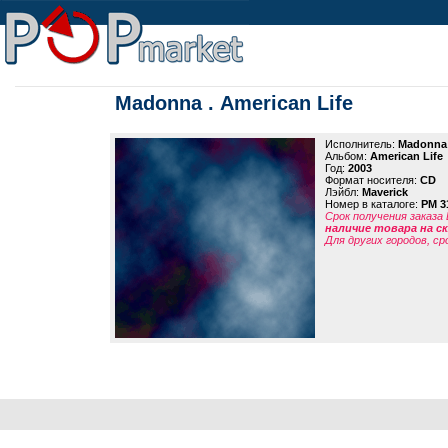
Madonna . American Life
Исполнитель:
Madonna
Альбом:
American Life
Год:
2003
Формат носителя:
CD
Лэйбл:
Maverick
Номер в каталоге:
PM 3
Срок получения заказа
наличие товара на 
Для других городов, ср