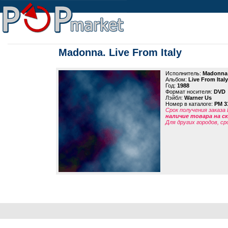
Madonna. Live From Italy
Исполнитель:
Madonna
Альбом:
Live From Italy
Год:
1988
Формат носителя:
DVD
Лэйбл:
Warner Us
Номер в каталоге:
PM 3
Срок получения заказа
наличие товара на 
Для других городов, ср