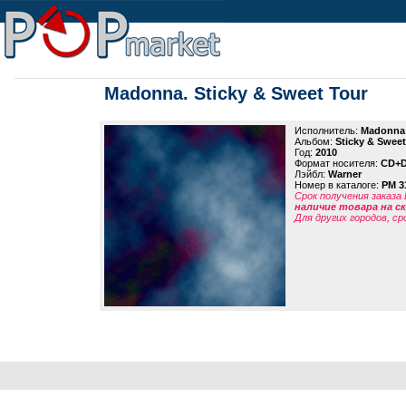
Madonna. Sticky & Sweet Tour
Исполнитель:
Madonna
Альбом:
Sticky & Sweet
Год:
2010
Формат носителя:
CD+
Лэйбл:
Warner
Номер в каталоге:
PM 3
Срок получения заказа
наличие товара на 
Для других городов, ср