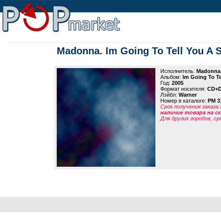
Madonna. Im Going To Tell You A S
Исполнитель:
Madonna
Альбом:
Im Going To Te
Год:
2005
Формат носителя:
CD+
Лэйбл:
Warner
Номер в каталоге:
PM 3
Срок получения заказа
наличие товара на 
Для других городов, ср