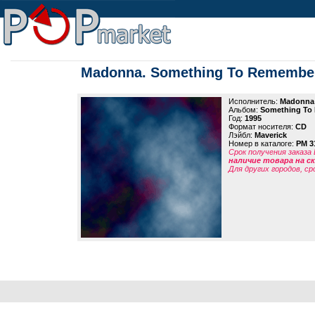
Madonna. Something To Remembe
Исполнитель:
Madonna
Альбом:
Something To
Год:
1995
Формат носителя:
CD
Лэйбл:
Maverick
Номер в каталоге:
PM 3
Срок получения заказа
наличие товара на 
Для других городов, ср