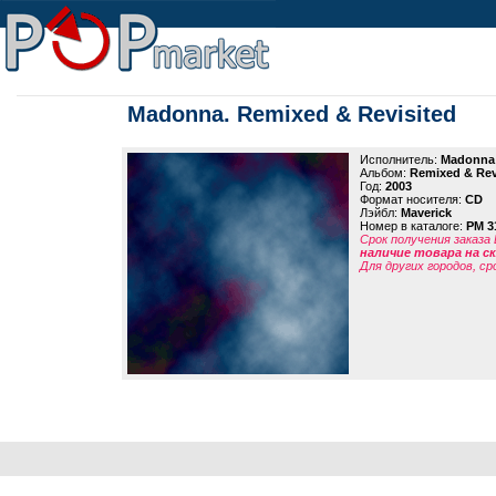
Madonna. Remixed & Revisited
Исполнитель:
Madonna
Альбом:
Remixed & Rev
Год:
2003
Формат носителя:
CD
Лэйбл:
Maverick
Номер в каталоге:
PM 3
Срок получения заказа
наличие товара на 
Для других городов, ср