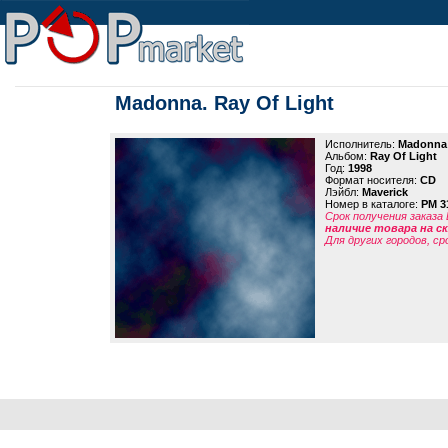
Madonna. Ray Of Light
Исполнитель:
Madonna
Альбом:
Ray Of Light
Год:
1998
Формат носителя:
CD
Лэйбл:
Maverick
Номер в каталоге:
PM 3
Срок получения заказа
наличие товара на 
Для других городов, ср