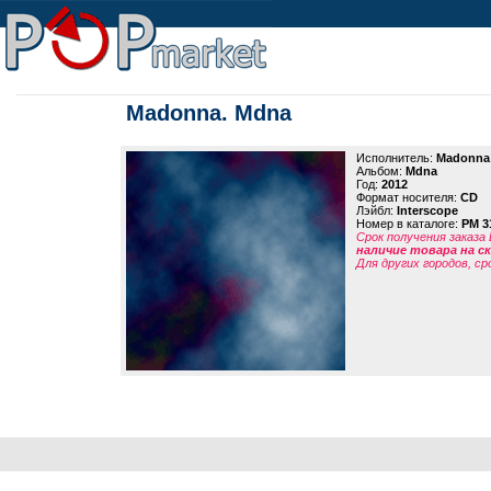
Madonna. Mdna
Исполнитель:
Madonna
Альбом:
Mdna
Год:
2012
Формат носителя:
CD
Лэйбл:
Interscope
Номер в каталоге:
PM 3
Срок получения заказа
наличие товара на 
Для других городов, ср