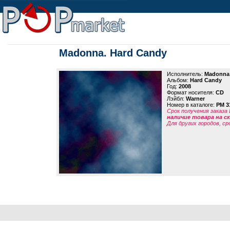
Madonna. Hard Candy
Исполнитель:
Madonna
Альбом:
Hard Candy
Год:
2008
Формат носителя:
CD
Лэйбл:
Warner
Номер в каталоге:
PM 3
Срок получения заказа
наличие товара на 
Для других городов, ср