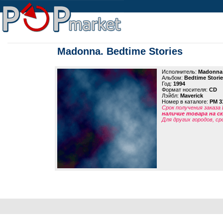
Madonna. Bedtime Stories
Исполнитель:
Madonna
Альбом:
Bedtime Stori
Год:
1994
Формат носителя:
CD
Лэйбл:
Maverick
Номер в каталоге:
PM 3
Срок получения заказа
наличие товара на 
Для других городов, ср