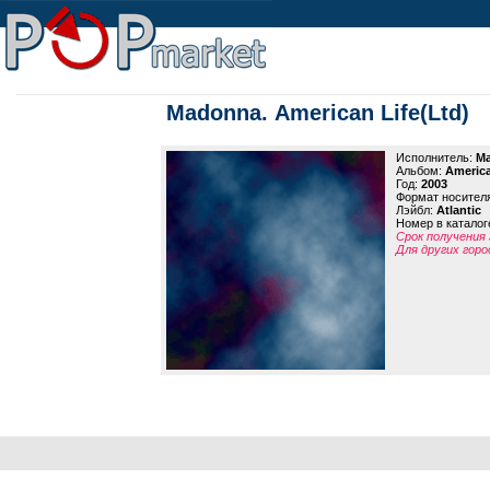
Madonna. American Life(Ltd)
Исполнитель:
M
Альбом:
America
Год:
2003
Формат носител
Лэйбл:
Atlantic
Номер в каталог
Срок получения 
Для других горо