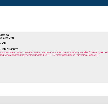
adonna
n Life(Ltd)
я:
CD
е:
PM 31-23770
заказа Вами после его поступления на наш склад от поставщика
:
до 7 дней при н
дов, срок доставки увеличивается на 10-15 дней (доставка "Почтой России").