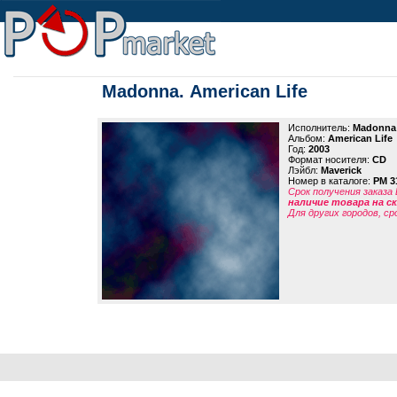
Madonna. American Life
Исполнитель:
Madonna
Альбом:
American Life
Год:
2003
Формат носителя:
CD
Лэйбл:
Maverick
Номер в каталоге:
PM 3
Срок получения заказа
наличие товара на 
Для других городов, ср