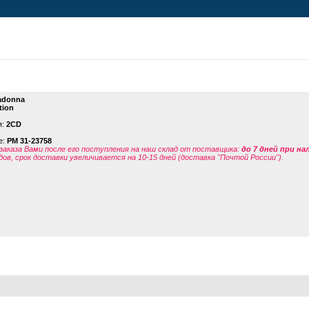
adonna
tion
я:
2CD
е:
PM 31-23758
заказа Вами после его поступления на наш склад от поставщика
:
до 7 дней при н
дов, срок доставки увеличивается на 10-15 дней (доставка "Почтой России").