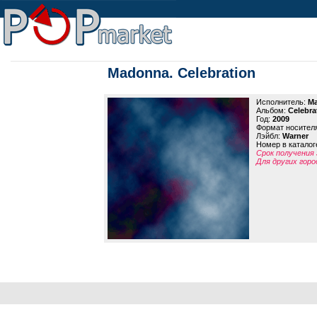
Madonna. Celebration
Исполнитель:
M
Альбом:
Celebra
Год:
2009
Формат носител
Лэйбл:
Warner
Номер в каталог
Срок получения 
Для других горо