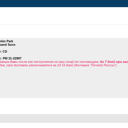
nkin Park
sand Suns
я:
CD
е:
PM 31-22997
заказа Вами после его поступления на наш склад от поставщика
:
до 7 дней при н
дов, срок доставки увеличивается на 10-15 дней (доставка "Почтой России").