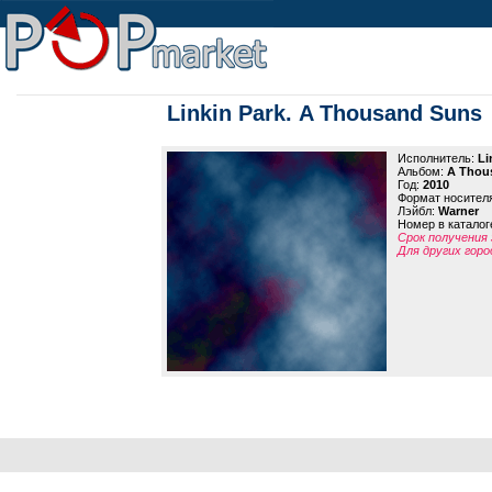
Linkin Park. A Thousand Suns
Исполнитель:
Li
Альбом:
A Thou
Год:
2010
Формат носител
Лэйбл:
Warner
Номер в каталог
Срок получения 
Для других горо