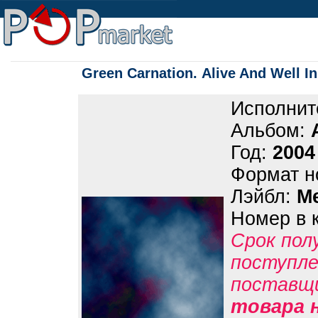
Green Carnation. Alive And Well 
Исполнит
Альбом:
Год:
2004
Формат н
Лэйбл:
Me
Номер в 
Срок пол
поступле
поставщ
товара 