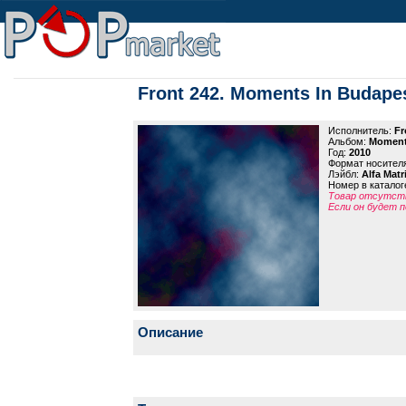
Front 242. Moments In Budape
Исполнитель:
Fr
Альбом:
Moment
Год:
2010
Формат носител
Лэйбл:
Alfa Matr
Номер в каталог
Товар отсутств
Если он будет п
Описание