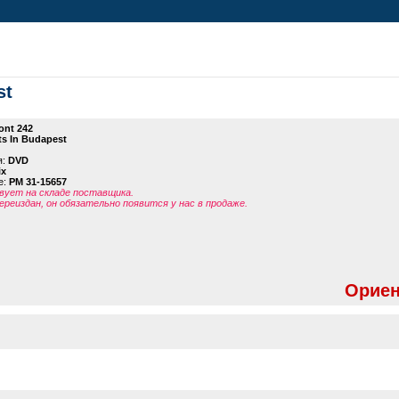
st
ont 242
s In Budapest
я:
DVD
ix
е:
PM 31-15657
ует на складе поставщика.
ереиздан, он обязательно появится у нас в продаже.
Ориен