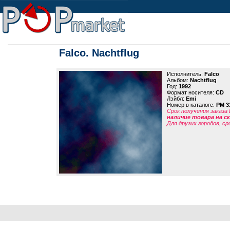
Falco. Nachtflug
Исполнитель:
Falco
Альбом:
Nachtflug
Год:
1992
Формат носителя:
CD
Лэйбл:
Emi
Номер в каталоге:
PM 3
Срок получения заказа
наличие товара на 
Для других городов, ср