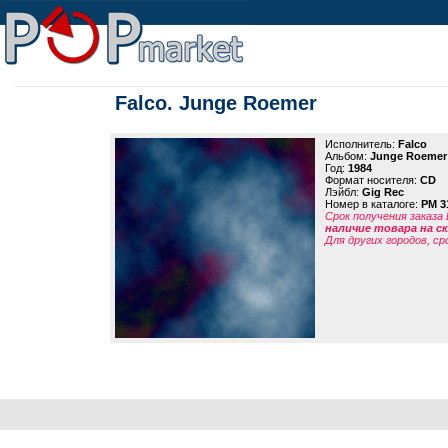
Falco. Junge Roemer
Исполнитель:
Falco
Альбом:
Junge Roemer
Год:
1984
Формат носителя:
CD
Лэйбл:
Gig Rec
Номер в каталоге:
PM 3
Срок получения заказа
наличие товара на 
Для других городов, ср