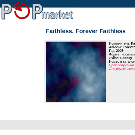
Faithless. Forever Faithless
Исполнитель:
Fa
Альбом:
Forever
Год:
2005
Формат носител
Лэйбл:
Cheeky
Номер в каталог
Срок получения 
Для других горо