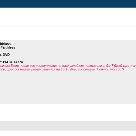
ithless
 Faithless
я:
DVD
е:
PM 31-14774
заказа Вами после его поступления на наш склад от поставщика
:
до 7 дней при н
дов, срок доставки увеличивается на 10-15 дней (доставка "Почтой России").